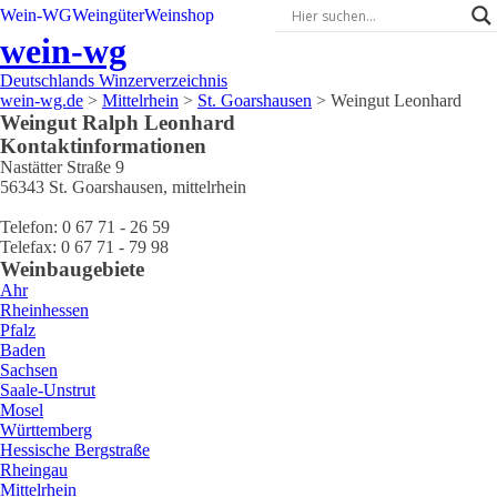
Wein-WG
Weingüter
Weinshop
wein-wg
Deutschlands Winzerverzeichnis
wein-wg.de
>
Mittelrhein
>
St. Goarshausen
>
Weingut Leonhard
Weingut
Ralph
Leonhard
Kontaktinformationen
Nastätter Straße 9
56343
St. Goarshausen
,
mittelrhein
Telefon:
0 67 71 - 26 59
Telefax:
0 67 71 - 79 98
Weinbaugebiete
Ahr
Rheinhessen
Pfalz
Baden
Sachsen
Saale-Unstrut
Mosel
Württemberg
Hessische Bergstraße
Rheingau
Mittelrhein