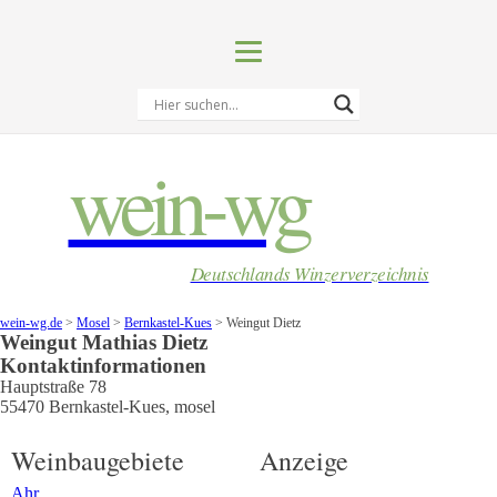
wein-wg
Deutschlands Winzerverzeichnis
wein-wg.de
>
Mosel
>
Bernkastel-Kues
>
Weingut Dietz
Weingut
Mathias
Dietz
Kontaktinformationen
Hauptstraße 78
55470
Bernkastel-Kues
,
mosel
Weinbaugebiete
Anzeige
Ahr