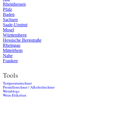
Rheinhessen
Pfalz
Baden
Sachsen
Saale-Unstrut
Mosel
Württemberg
Hessische Bergstraße
Rheingau
Mittelrhein
Nahe
Franken
Tools
Temperaturrechner
Promillerechner / Alkoholrechner
Weinblogs
Wein-Etiketten