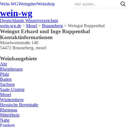
Wein-WG
Weingüter
Weinshop
wein-wg
Deutschlands Winzerverzeichnis
wein-wg.de
>
Mosel
>
Brauneberg
>
Weingut Ruppenthal
Weingut
Erhard und Inge
Ruppenthal
Kontaktinformationen
Moselweinstraße 140
54472
Brauneberg
,
mosel
Weinbaugebiete
Ahr
Rheinhessen
Pfalz
Baden
Sachsen
Saale-Unstrut
Mosel
Württemberg
Hessische Bergstraße
Rheingau
Mittelrhein
Nahe
Franken