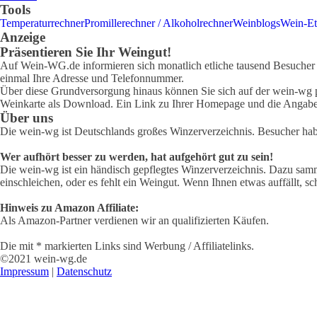
Tools
Temperaturrechner
Promillerechner / Alkoholrechner
Weinblogs
Wein-Et
Anzeige
Präsentieren Sie Ihr Weingut!
Auf Wein-WG.de informieren sich monatlich etliche tausend Besucher ü
einmal Ihre Adresse und Telefonnummer.
Über diese Grundversorgung hinaus können Sie sich auf der wein-wg pr
Weinkarte als Download. Ein Link zu Ihrer Homepage und die Angabe 
Über uns
Die wein-wg ist Deutschlands großes Winzerverzeichnis. Besucher ha
Wer aufhört besser zu werden, hat aufgehört gut zu sein!
Die wein-wg ist ein händisch gepflegtes Winzerverzeichnis. Dazu samm
einschleichen, oder es fehlt ein Weingut. Wenn Ihnen etwas auffällt, sc
Hinweis zu Amazon Affiliate:
Als Amazon-Partner verdienen wir an qualifizierten Käufen.
Die mit * markierten Links sind Werbung / Affiliatelinks.
©2021 wein-wg.de
Impressum
|
Datenschutz