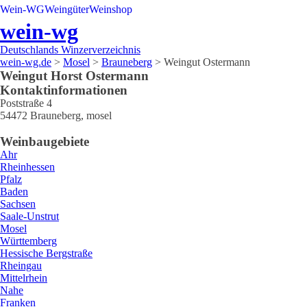
Wein-WG
Weingüter
Weinshop
wein-wg
Deutschlands Winzerverzeichnis
wein-wg.de
>
Mosel
>
Brauneberg
>
Weingut Ostermann
Weingut
Horst
Ostermann
Kontaktinformationen
Poststraße 4
54472
Brauneberg
,
mosel
Weinbaugebiete
Ahr
Rheinhessen
Pfalz
Baden
Sachsen
Saale-Unstrut
Mosel
Württemberg
Hessische Bergstraße
Rheingau
Mittelrhein
Nahe
Franken