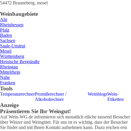
54472
Brauneberg
,
mosel
Weinbaugebiete
Ahr
Rheinhessen
Pfalz
Baden
Sachsen
Saale-Unstrut
Mosel
Württemberg
Hessische Bergstraße
Rheingau
Mittelrhein
Nahe
Franken
Tools
Temperaturrechner
Promillerechner /
Weinblogs
Wein-
Alkoholrechner
Etiketten
Anzeige
Präsentieren Sie Ihr Weingut!
Auf Wein-WG.de informieren sich monatlich etliche tausend Besucher
über Winzer und Weingüter. Für uns ist es wichtig, dass der Besucher
Sie findet und mit Ihnen Kontakt aufnehmen kann. Dazu reichen erst