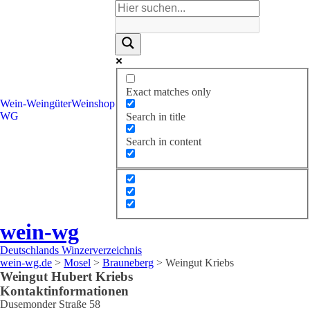
Exact matches only
Wein-
Weingüter
Weinshop
WG
Search in title
Search in content
wein-wg
Deutschlands Winzerverzeichnis
wein-wg.de
>
Mosel
>
Brauneberg
>
Weingut Kriebs
Weingut
Hubert
Kriebs
Kontaktinformationen
Dusemonder Straße 58