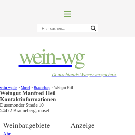
wein-wg
Deutschlands Winzerverzeichnis
wein-wg.de
>
Mosel
>
Brauneberg
>
Weingut Heil
Weingut
Manfred
Heil
Kontaktinformationen
Dusemonder Straße 10
54472
Brauneberg
,
mosel
Weinbaugebiete
Anzeige
Ahr