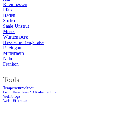
Rheinhessen
Pfalz
Baden
Sachsen
Saale-Unstrut
Mosel
Württemberg
Hessische Bergstraße
Rheingau
Mittelrhein
Nahe
Franken
Tools
Temperaturrechner
Promillerechner / Alkoholrechner
Weinblogs
Wein-Etiketten