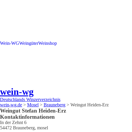
Wein-WG
Weingüter
Weinshop
wein-wg
Deutschlands Winzerverzeichnis
wein-wg.de
>
Mosel
>
Brauneberg
>
Weingut Heiden-Erz
Weingut
Stefan
Heiden-Erz
Kontaktinformationen
In der Zehnt 6
54472
Brauneberg
,
mosel