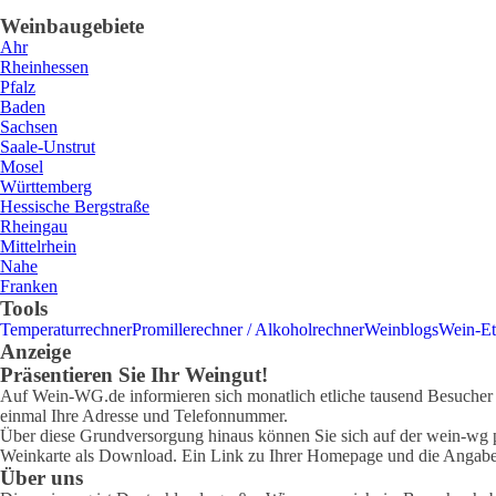
Weinbaugebiete
Ahr
Rheinhessen
Pfalz
Baden
Sachsen
Saale-Unstrut
Mosel
Württemberg
Hessische Bergstraße
Rheingau
Mittelrhein
Nahe
Franken
Tools
Temperaturrechner
Promillerechner / Alkoholrechner
Weinblogs
Wein-Et
Anzeige
Präsentieren Sie Ihr Weingut!
Auf Wein-WG.de informieren sich monatlich etliche tausend Besucher ü
einmal Ihre Adresse und Telefonnummer.
Über diese Grundversorgung hinaus können Sie sich auf der wein-wg pr
Weinkarte als Download. Ein Link zu Ihrer Homepage und die Angabe 
Über uns