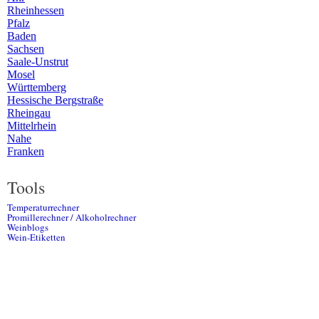
Rheinhessen
Pfalz
Baden
Sachsen
Saale-Unstrut
Mosel
Württemberg
Hessische Bergstraße
Rheingau
Mittelrhein
Nahe
Franken
Tools
Temperaturrechner
Promillerechner / Alkoholrechner
Weinblogs
Wein-Etiketten