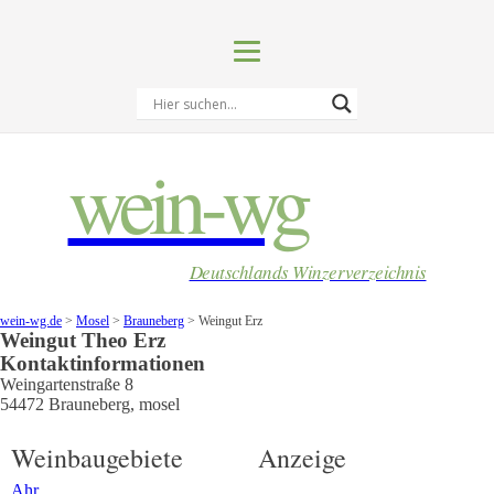
wein-wg
Deutschlands Winzerverzeichnis
wein-wg.de
>
Mosel
>
Brauneberg
>
Weingut Erz
Weingut
Theo
Erz
Kontaktinformationen
Weingartenstraße 8
54472
Brauneberg
,
mosel
Weinbaugebiete
Anzeige
Ahr