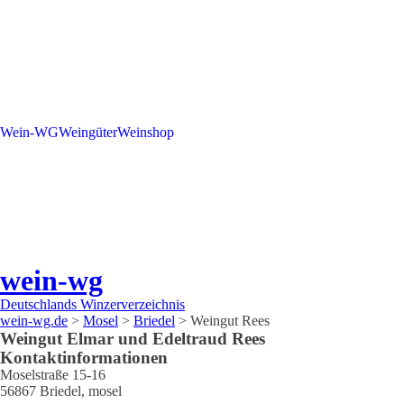
Wein-WG
Weingüter
Weinshop
wein-wg
Deutschlands Winzerverzeichnis
wein-wg.de
>
Mosel
>
Briedel
>
Weingut Rees
Weingut
Elmar und Edeltraud
Rees
Kontaktinformationen
Moselstraße 15-16
56867
Briedel
,
mosel