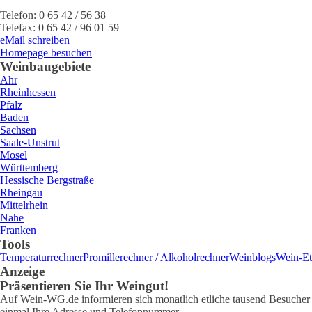
Telefon:
0 65 42 / 56 38
Telefax:
0 65 42 / 96 01 59
eMail schreiben
Homepage besuchen
Weinbaugebiete
Ahr
Rheinhessen
Pfalz
Baden
Sachsen
Saale-Unstrut
Mosel
Württemberg
Hessische Bergstraße
Rheingau
Mittelrhein
Nahe
Franken
Tools
Temperaturrechner
Promillerechner / Alkoholrechner
Weinblogs
Wein-Et
Anzeige
Präsentieren Sie Ihr Weingut!
Auf Wein-WG.de informieren sich monatlich etliche tausend Besucher ü
einmal Ihre Adresse und Telefonnummer.