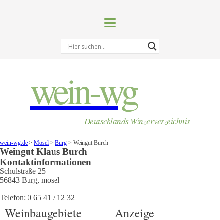
wein-wg
Deutschlands Winzerverzeichnis
wein-wg.de
>
Mosel
>
Burg
>
Weingut Burch
Weingut
Klaus
Burch
Kontaktinformationen
Schulstraße 25
56843
Burg
,
mosel
Telefon:
0 65 41 / 12 32
Weinbaugebiete
Anzeige