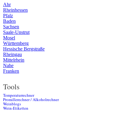
Ahr
Rheinhessen
Pfalz
Baden
Sachsen
Saale-Unstrut
Mosel
Württemberg
Hessische Bergstraße
Rheingau
Mittelrhein
Nahe
Franken
Tools
Temperaturrechner
Promillerechner / Alkoholrechner
Weinblogs
Wein-Etiketten