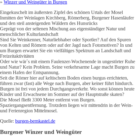
»
Winzer und Weingüter in
Burgen
Eingekuschelt im äußersten Zipfel des schönen Urtals der Mosel
Inmitten der Weinlagen Kirchberg, Römerberg, Burgener Hasenläufer
und den steil ansteigenden Wäldern des Hunsrücks
Geprägt von der seltenen Mischung aus eigenständiger Natur und
menschlicher Kulturlandschaft
Sind Sie Weinkenner, Naturliebhaber oder Sportler? Auf den Spuren
von Kelten und Römern oder auf der Jagd nach Fotomotiven? In und
um Burgen erwartet Sie ein vielfältiges Spektrum an Landschaft und
Freizeitaktivitäten
Oder wie wär`s mit einem Faulenzer-Wochenende in ungestörter Ruhe
und Natur? Kein Problem. Seine verkehrsarme Lage macht Burgen zu
einem Hafen der Entspannung.
Seit die Römer hier auf keltischem Boden einen burgus errichteten,
führen zwar (fast) alle Wege nach Burgen, aber keiner führt hindurch.
Burgen ist frei von jedem Durchgangsverkehr. Wo sonst können heute
Kinder und Erwachsene im Sommer auf der Hauptstraße skaten?
Die Mosel fließt 3300 Meter entfernt von Burgen.
Spaziergangsentfernung. Trotzdem liegen wir mittendrin in der Wein-
und Ferienregion Mittelmosel.
Quelle:
burgen-bernkastel.de
Burgen
er Winzer und Weingüter