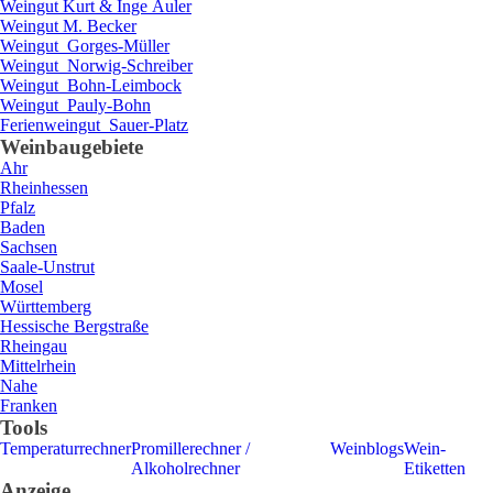
Weingut
Kurt & Inge
Auler
Weingut
M.
Becker
Weingut
Gorges-Müller
Weingut
Norwig-Schreiber
Weingut
Bohn-Leimbock
Weingut
Pauly-Bohn
Ferienweingut
Sauer-Platz
Weinbaugebiete
Ahr
Rheinhessen
Pfalz
Baden
Sachsen
Saale-Unstrut
Mosel
Württemberg
Hessische Bergstraße
Rheingau
Mittelrhein
Nahe
Franken
Tools
Temperaturrechner
Promillerechner /
Weinblogs
Wein-
Alkoholrechner
Etiketten
Anzeige