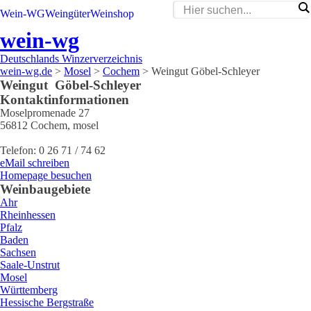
Wein-WG
Weingüter
Weinshop
wein-wg
Deutschlands Winzerverzeichnis
wein-wg.de
>
Mosel
>
Cochem
>
Weingut Göbel-Schleyer
Weingut
Göbel-Schleyer
Kontaktinformationen
Moselpromenade 27
56812
Cochem
,
mosel
Telefon:
0 26 71 / 74 62
eMail schreiben
Homepage besuchen
Weinbaugebiete
Ahr
Rheinhessen
Pfalz
Baden
Sachsen
Saale-Unstrut
Mosel
Württemberg
Hessische Bergstraße