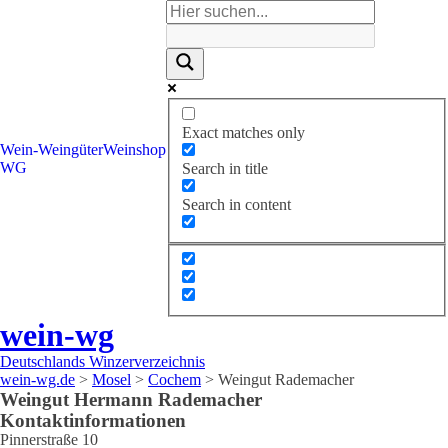
Exact matches only
Wein-
Weingüter
Weinshop
WG
Search in title
Search in content
wein-wg
Deutschlands Winzerverzeichnis
wein-wg.de
>
Mosel
>
Cochem
>
Weingut Rademacher
Weingut
Hermann
Rademacher
Kontaktinformationen
Pinnerstraße 10