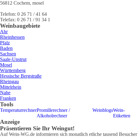
56812
Cochem
,
mosel
Telefon:
0 26 71 / 41 64
Telefax:
0 26 71 / 91 34 1
Weinbaugebiete
Ahr
Rheinhessen
Pfalz
Baden
Sachsen
Saale-Unstrut
Mosel
Württemberg
Hessische Bergstraße
Rheingau
Mittelrhein
Nahe
Franken
Tools
Temperaturrechner
Promillerechner /
Weinblogs
Wein-
Alkoholrechner
Etiketten
Anzeige
Präsentieren Sie Ihr Weingut!
Auf Wein-WG.de informieren sich monatlich etliche tausend Besucher