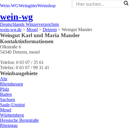
Wein-WG
Weingüter
Weinshop
wein-wg
Deutschlands Winzerverzeichnis
wein-wg.de
>
Mosel
>
Detzem
>
Weingut Mander
Weingut
Karl und Maria
Mander
Kontaktinformationen
Olkstraße 6
54340
Detzem
,
mosel
Telefon:
0 65 07 / 35 61
Telefax:
0 65 07 / 99 31 41
Weinbaugebiete
Ahr
Rheinhessen
Pfalz
Baden
Sachsen
Saale-Unstrut
Mosel
Württemberg
Hessische Bergstraße
Rheingau