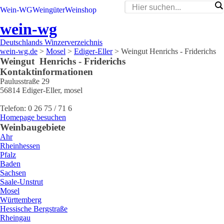
Wein-WG
Weingüter
Weinshop
wein-wg
Deutschlands Winzerverzeichnis
wein-wg.de
>
Mosel
>
Ediger-Eller
>
Weingut Henrichs - Friderichs
Weingut
Henrichs - Friderichs
Kontaktinformationen
Paulusstraße 29
56814
Ediger-Eller
,
mosel
Telefon:
0 26 75 / 71 6
Homepage besuchen
Weinbaugebiete
Ahr
Rheinhessen
Pfalz
Baden
Sachsen
Saale-Unstrut
Mosel
Württemberg
Hessische Bergstraße
Rheingau