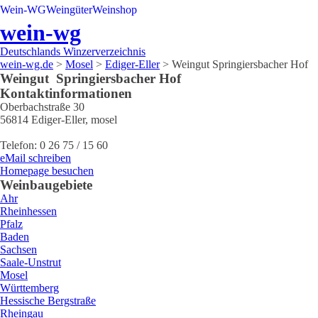
Wein-WG
Weingüter
Weinshop
wein-wg
Deutschlands Winzerverzeichnis
wein-wg.de
>
Mosel
>
Ediger-Eller
>
Weingut Springiersbacher Hof
Weingut
Springiersbacher Hof
Kontaktinformationen
Oberbachstraße 30
56814
Ediger-Eller
,
mosel
Telefon:
0 26 75 / 15 60
eMail schreiben
Homepage besuchen
Weinbaugebiete
Ahr
Rheinhessen
Pfalz
Baden
Sachsen
Saale-Unstrut
Mosel
Württemberg
Hessische Bergstraße
Rheingau