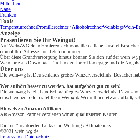
Mittelrhein
Nahe
Franken
Tools
Temperaturrechner
Promillerechner / Alkoholrechner
Weinblogs
Wein-Et
Anzeige
Präsentieren Sie Ihr Weingut!
Auf Wein-WG.de informieren sich monatlich etliche tausend Besucher ü
einmal Ihre Adresse und Telefonnummer.
Über diese Grundversorgung hinaus können Sie sich auf der wein-wg pr
Weinkarte als Download. Ein Link zu Ihrer Homepage und die Angabe 
Über uns
Die wein-wg ist Deutschlands großes Winzerverzeichnis. Besucher ha
Wer aufhört besser zu werden, hat aufgehört gut zu sein!
Die wein-wg ist ein händisch gepflegtes Winzerverzeichnis. Dazu samm
einschleichen, oder es fehlt ein Weingut. Wenn Ihnen etwas auffällt, sc
Hinweis zu Amazon Affiliate:
Als Amazon-Partner verdienen wir an qualifizierten Käufen.
Die mit * markierten Links sind Werbung / Affiliatelinks.
©2021 wein-wg.de
Impressum
|
Datenschutz