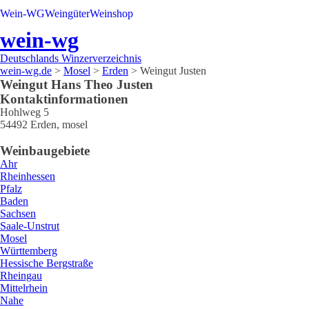
Wein-WG
Weingüter
Weinshop
wein-wg
Deutschlands Winzerverzeichnis
wein-wg.de
>
Mosel
>
Erden
>
Weingut Justen
Weingut
Hans Theo
Justen
Kontaktinformationen
Hohlweg 5
54492
Erden
,
mosel
Weinbaugebiete
Ahr
Rheinhessen
Pfalz
Baden
Sachsen
Saale-Unstrut
Mosel
Württemberg
Hessische Bergstraße
Rheingau
Mittelrhein
Nahe