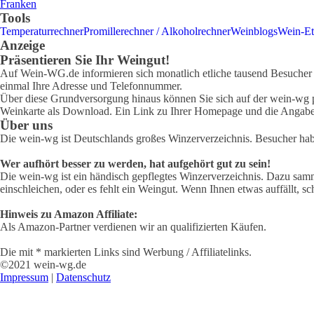
Franken
Tools
Temperaturrechner
Promillerechner / Alkoholrechner
Weinblogs
Wein-Et
Anzeige
Präsentieren Sie Ihr Weingut!
Auf Wein-WG.de informieren sich monatlich etliche tausend Besucher ü
einmal Ihre Adresse und Telefonnummer.
Über diese Grundversorgung hinaus können Sie sich auf der wein-wg pr
Weinkarte als Download. Ein Link zu Ihrer Homepage und die Angabe 
Über uns
Die wein-wg ist Deutschlands großes Winzerverzeichnis. Besucher ha
Wer aufhört besser zu werden, hat aufgehört gut zu sein!
Die wein-wg ist ein händisch gepflegtes Winzerverzeichnis. Dazu samm
einschleichen, oder es fehlt ein Weingut. Wenn Ihnen etwas auffällt, sc
Hinweis zu Amazon Affiliate:
Als Amazon-Partner verdienen wir an qualifizierten Käufen.
Die mit * markierten Links sind Werbung / Affiliatelinks.
©2021 wein-wg.de
Impressum
|
Datenschutz