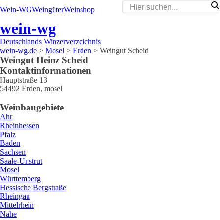
Wein-WG
Weingüter
Weinshop
wein-wg
Deutschlands Winzerverzeichnis
wein-wg.de
>
Mosel
>
Erden
>
Weingut Scheid
Weingut
Heinz
Scheid
Kontaktinformationen
Hauptstraße 13
54492
Erden
,
mosel
Weinbaugebiete
Ahr
Rheinhessen
Pfalz
Baden
Sachsen
Saale-Unstrut
Mosel
Württemberg
Hessische Bergstraße
Rheingau
Mittelrhein
Nahe