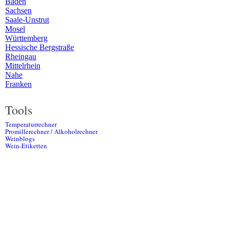
Baden
Sachsen
Saale-Unstrut
Mosel
Württemberg
Hessische Bergstraße
Rheingau
Mittelrhein
Nahe
Franken
Tools
Temperaturrechner
Promillerechner / Alkoholrechner
Weinblogs
Wein-Etiketten