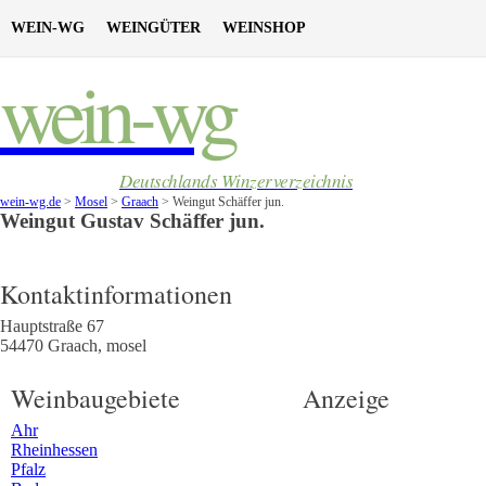
WEIN-WG
WEINGÜTER
WEINSHOP
wein-wg
Deutschlands Winzerverzeichnis
wein-wg.de
>
Mosel
>
Graach
>
Weingut Schäffer jun.
Weingut
Gustav
Schäffer jun.
Kontaktinformationen
Hauptstraße 67
54470
Graach
,
mosel
Weinbaugebiete
Anzeige
Ahr
Rheinhessen
Pfalz