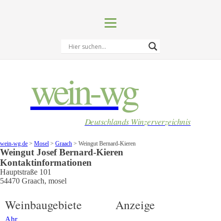
wein-wg
Deutschlands Winzerverzeichnis
wein-wg.de
>
Mosel
>
Graach
>
Weingut Bernard-Kieren
Weingut
Josef
Bernard-Kieren
Kontaktinformationen
Hauptstraße 101
54470
Graach
,
mosel
Weinbaugebiete
Anzeige
Ahr