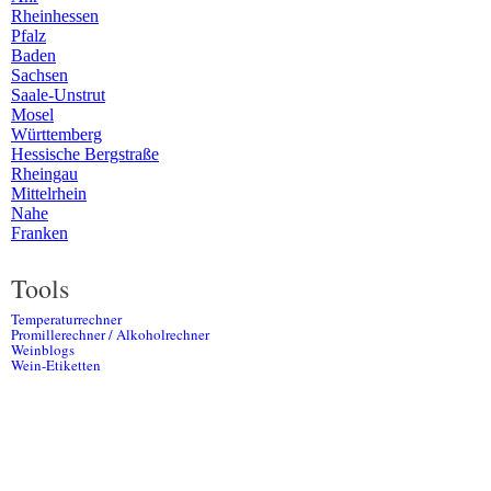
Rheinhessen
Pfalz
Baden
Sachsen
Saale-Unstrut
Mosel
Württemberg
Hessische Bergstraße
Rheingau
Mittelrhein
Nahe
Franken
Tools
Temperaturrechner
Promillerechner / Alkoholrechner
Weinblogs
Wein-Etiketten