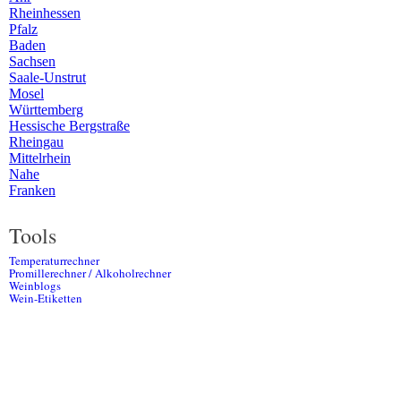
Rheinhessen
Pfalz
Baden
Sachsen
Saale-Unstrut
Mosel
Württemberg
Hessische Bergstraße
Rheingau
Mittelrhein
Nahe
Franken
Tools
Temperaturrechner
Promillerechner / Alkoholrechner
Weinblogs
Wein-Etiketten