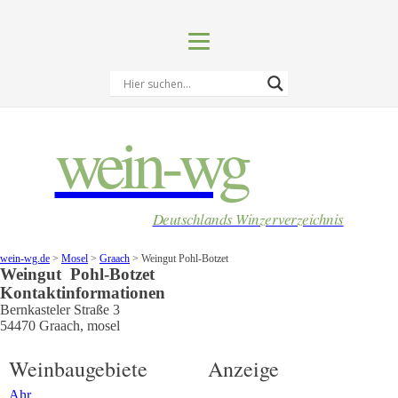
wein-wg
Deutschlands Winzerverzeichnis
wein-wg.de
>
Mosel
>
Graach
>
Weingut Pohl-Botzet
Weingut
Pohl-Botzet
Kontaktinformationen
Bernkasteler Straße 3
54470
Graach
,
mosel
Weinbaugebiete
Anzeige
Ahr