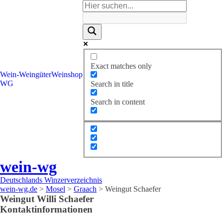
Exact matches only
Wein-
Weingüter
Weinshop
WG
Search in title
Search in content
wein-wg
Deutschlands Winzerverzeichnis
wein-wg.de
>
Mosel
>
Graach
>
Weingut Schaefer
Weingut
Willi
Schaefer
Kontaktinformationen