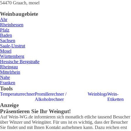
54470
Graach
,
mosel
Weinbaugebiete
Ahr
Rheinhessen
Pfalz
Baden
Sachsen
Saale-Unstrut
Mosel
Württemberg
Hessische Bergstraße
Rheingau
Mittelrhein
Nahe
Franken
Tools
Temperaturrechner
Promillerechner /
Weinblogs
Wein-
Alkoholrechner
Etiketten
Anzeige
Präsentieren Sie Ihr Weingut!
Auf Wein-WG.de informieren sich monatlich etliche tausend Besucher
über Winzer und Weingüter. Für uns ist es wichtig, dass der Besucher
Sie findet und mit Ihnen Kontakt aufnehmen kann. Dazu reichen erst