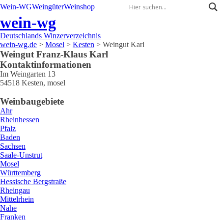
Wein-WG
Weingüter
Weinshop
wein-wg
Deutschlands Winzerverzeichnis
wein-wg.de
>
Mosel
>
Kesten
>
Weingut Karl
Weingut
Franz-Klaus
Karl
Kontaktinformationen
Im Weingarten 13
54518
Kesten
,
mosel
Weinbaugebiete
Ahr
Rheinhessen
Pfalz
Baden
Sachsen
Saale-Unstrut
Mosel
Württemberg
Hessische Bergstraße
Rheingau
Mittelrhein
Nahe
Franken