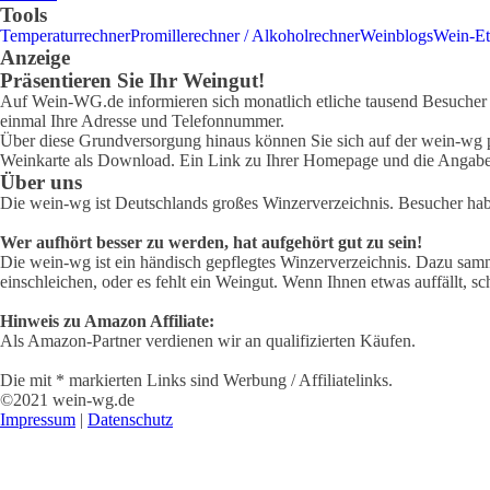
Tools
Temperaturrechner
Promillerechner / Alkoholrechner
Weinblogs
Wein-Et
Anzeige
Präsentieren Sie Ihr Weingut!
Auf Wein-WG.de informieren sich monatlich etliche tausend Besucher ü
einmal Ihre Adresse und Telefonnummer.
Über diese Grundversorgung hinaus können Sie sich auf der wein-wg pr
Weinkarte als Download. Ein Link zu Ihrer Homepage und die Angabe 
Über uns
Die wein-wg ist Deutschlands großes Winzerverzeichnis. Besucher ha
Wer aufhört besser zu werden, hat aufgehört gut zu sein!
Die wein-wg ist ein händisch gepflegtes Winzerverzeichnis. Dazu samm
einschleichen, oder es fehlt ein Weingut. Wenn Ihnen etwas auffällt, sc
Hinweis zu Amazon Affiliate:
Als Amazon-Partner verdienen wir an qualifizierten Käufen.
Die mit * markierten Links sind Werbung / Affiliatelinks.
©2021 wein-wg.de
Impressum
|
Datenschutz