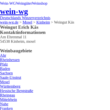
Wein-WG
Weingüter
Weinshop
wein-wg
Deutschlands Winzerverzeichnis
wein-wg.de
>
Mosel
>
Kinheim
>
Weingut Käs
Weingut
Erich
Käs
Kontaktinformationen
Am Ehrenmal 11
54538
Kinheim
,
mosel
Weinbaugebiete
Ahr
Rheinhessen
Pfalz
Baden
Sachsen
Saale-Unstrut
Mosel
Württemberg
Hessische Bergstraße
Rheingau
Mittelrhein
Nahe
Franken