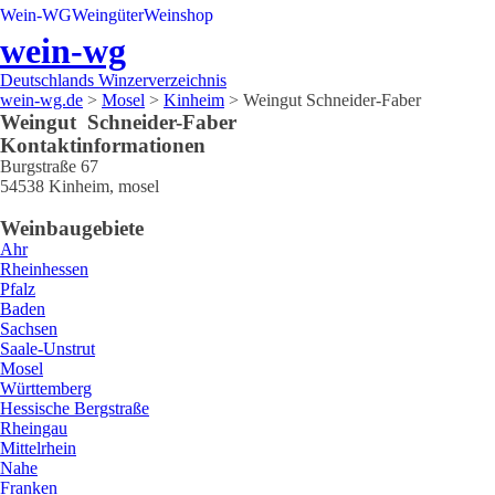
Wein-WG
Weingüter
Weinshop
wein-wg
Deutschlands Winzerverzeichnis
wein-wg.de
>
Mosel
>
Kinheim
>
Weingut Schneider-Faber
Weingut
Schneider-Faber
Kontaktinformationen
Burgstraße 67
54538
Kinheim
,
mosel
Weinbaugebiete
Ahr
Rheinhessen
Pfalz
Baden
Sachsen
Saale-Unstrut
Mosel
Württemberg
Hessische Bergstraße
Rheingau
Mittelrhein
Nahe
Franken