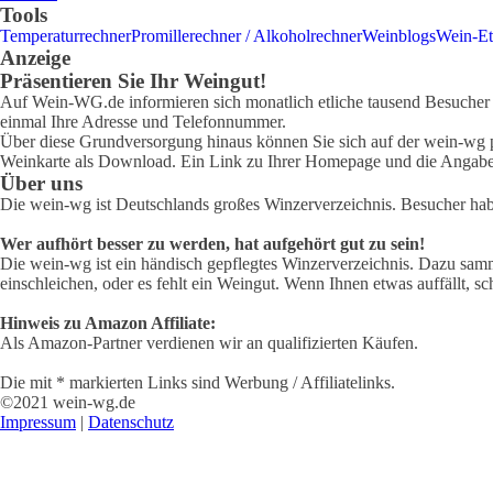
Tools
Temperaturrechner
Promillerechner / Alkoholrechner
Weinblogs
Wein-Et
Anzeige
Präsentieren Sie Ihr Weingut!
Auf Wein-WG.de informieren sich monatlich etliche tausend Besucher ü
einmal Ihre Adresse und Telefonnummer.
Über diese Grundversorgung hinaus können Sie sich auf der wein-wg pr
Weinkarte als Download. Ein Link zu Ihrer Homepage und die Angabe 
Über uns
Die wein-wg ist Deutschlands großes Winzerverzeichnis. Besucher ha
Wer aufhört besser zu werden, hat aufgehört gut zu sein!
Die wein-wg ist ein händisch gepflegtes Winzerverzeichnis. Dazu samm
einschleichen, oder es fehlt ein Weingut. Wenn Ihnen etwas auffällt, sc
Hinweis zu Amazon Affiliate:
Als Amazon-Partner verdienen wir an qualifizierten Käufen.
Die mit * markierten Links sind Werbung / Affiliatelinks.
©2021 wein-wg.de
Impressum
|
Datenschutz