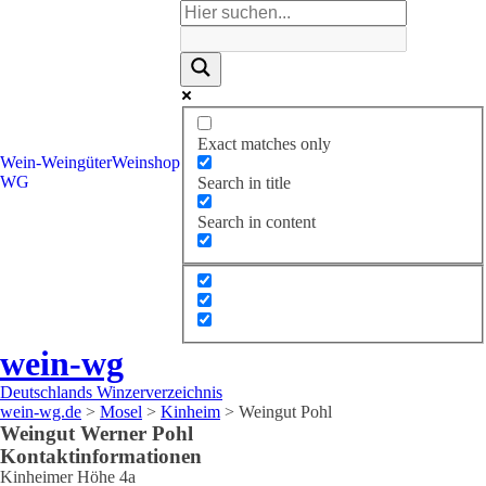
Exact matches only
Wein-
Weingüter
Weinshop
WG
Search in title
Search in content
wein-wg
Deutschlands Winzerverzeichnis
wein-wg.de
>
Mosel
>
Kinheim
>
Weingut Pohl
Weingut
Werner
Pohl
Kontaktinformationen
Kinheimer Höhe 4a