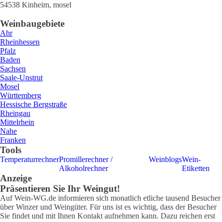
54538
Kinheim
,
mosel
Weinbaugebiete
Ahr
Rheinhessen
Pfalz
Baden
Sachsen
Saale-Unstrut
Mosel
Württemberg
Hessische Bergstraße
Rheingau
Mittelrhein
Nahe
Franken
Tools
Temperaturrechner
Promillerechner /
Weinblogs
Wein-
Alkoholrechner
Etiketten
Anzeige
Präsentieren Sie Ihr Weingut!
Auf Wein-WG.de informieren sich monatlich etliche tausend Besucher
über Winzer und Weingüter. Für uns ist es wichtig, dass der Besucher
Sie findet und mit Ihnen Kontakt aufnehmen kann. Dazu reichen erst