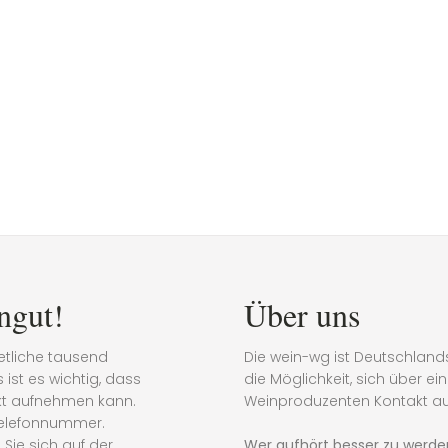
ngut!
Über uns
etliche tausend
Die wein-wg ist Deutschland
ist es wichtig, dass
die Möglichkeit, sich über e
akt aufnehmen kann.
Weinproduzenten Kontakt a
Telefonnummer.
Sie sich auf der
Wer aufhört besser zu werden