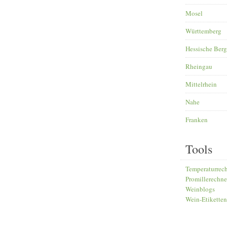
Mosel
Württemberg
Hessische Berg
Rheingau
Mittelrhein
Nahe
Franken
Tools
Temperaturrec
Promillerechne
Weinblogs
Wein-Etiketten