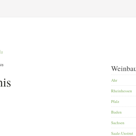
is
is
Weinbau
is
Ahr
Rheinhessen
Pfalz
Baden
Sachsen
Saale-Unstrut