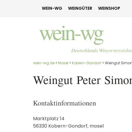
WEIN-WG
WEINGÜTER
WEINSHOP
wein-wg
Deutschlands Winzerverzeichn
wein-wg.de
>
Mosel
>
Kobern-Gondorf
>
Weingut Simon
Weingut
Peter
Simon
Kontaktinformationen
Marktplatz 14
56330
Kobern-Gondorf
,
mosel