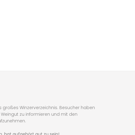
s großes Winzerverzeichnis. Besucher haben
in Weingut zu informieren und mit den
ufzunehmen.
, hat aufgehört gut zu sein!