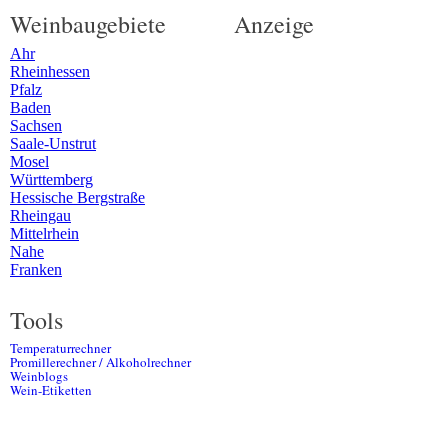
Weinbaugebiete
Anzeige
Ahr
Rheinhessen
Pfalz
Baden
Sachsen
Saale-Unstrut
Mosel
Württemberg
Hessische Bergstraße
Rheingau
Mittelrhein
Nahe
Franken
Tools
Temperaturrechner
Promillerechner / Alkoholrechner
Weinblogs
Wein-Etiketten