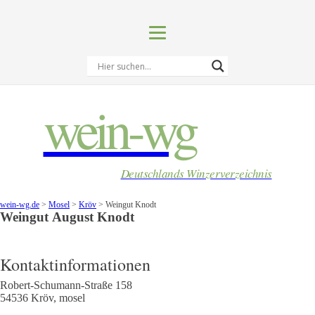
wein-wg
Deutschlands Winzerverzeichnis
wein-wg.de
>
Mosel
>
Kröv
>
Weingut Knodt
Weingut
August
Knodt
Kontaktinformationen
Robert-Schumann-Straße 158
54536
Kröv
,
mosel