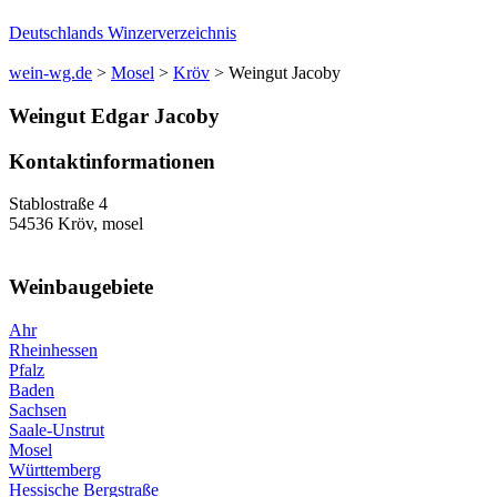
Deutschlands Winzerverzeichnis
wein-wg.de
>
Mosel
>
Kröv
>
Weingut Jacoby
Weingut
Edgar
Jacoby
Kontaktinformationen
Stablostraße 4
54536
Kröv
,
mosel
Weinbaugebiete
Ahr
Rheinhessen
Pfalz
Baden
Sachsen
Saale-Unstrut
Mosel
Württemberg
Hessische Bergstraße