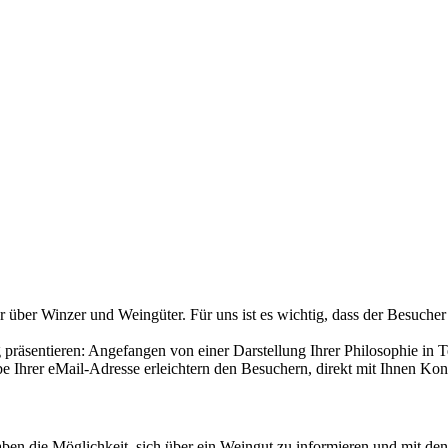
über Winzer und Weingüter. Für uns ist es wichtig, dass der Besucher
räsentieren: Angefangen von einer Darstellung Ihrer Philosophie in T
 Ihrer eMail-Adresse erleichtern den Besuchern, direkt mit Ihnen Ko
aben die Möglichkeit, sich über ein Weingut zu informieren und mit 