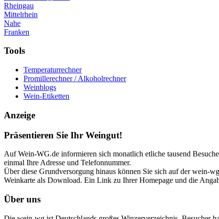
Rheingau
Mittelrhein
Nahe
Franken
Tools
Temperaturrechner
Promillerechner / Alkoholrechner
Weinblogs
Wein-Etiketten
Anzeige
Präsentieren Sie Ihr Weingut!
Auf Wein-WG.de informieren sich monatlich etliche tausend Besucher 
einmal Ihre Adresse und Telefonnummer.
Über diese Grundversorgung hinaus können Sie sich auf der wein-wg p
Weinkarte als Download. Ein Link zu Ihrer Homepage und die Angabe
Über uns
Die wein-wg ist Deutschlands großes Winzerverzeichnis. Besucher h