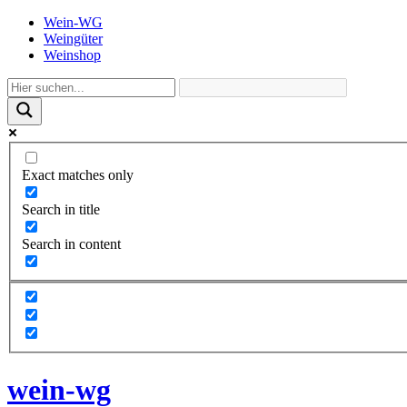
Wein-WG
Weingüter
Weinshop
Exact matches only
Search in title
Search in content
wein-wg