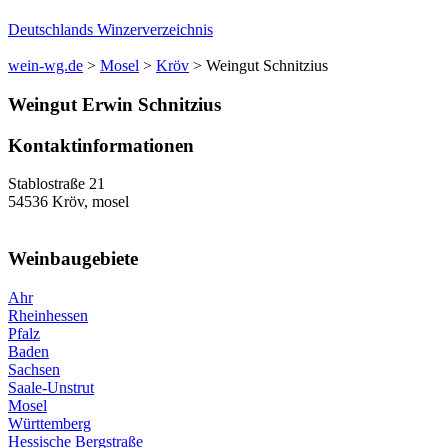
Deutschlands Winzerverzeichnis
wein-wg.de
>
Mosel
>
Kröv
>
Weingut Schnitzius
Weingut
Erwin
Schnitzius
Kontaktinformationen
Stablostraße 21
54536
Kröv
,
mosel
Weinbaugebiete
Ahr
Rheinhessen
Pfalz
Baden
Sachsen
Saale-Unstrut
Mosel
Württemberg
Hessische Bergstraße