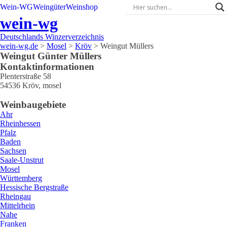
Wein-WG
Weingüter
Weinshop
wein-wg
Deutschlands Winzerverzeichnis
wein-wg.de
>
Mosel
>
Kröv
>
Weingut Müllers
Weingut
Günter
Müllers
Kontaktinformationen
Plenterstraße 58
54536
Kröv
,
mosel
Weinbaugebiete
Ahr
Rheinhessen
Pfalz
Baden
Sachsen
Saale-Unstrut
Mosel
Württemberg
Hessische Bergstraße
Rheingau
Mittelrhein
Nahe
Franken