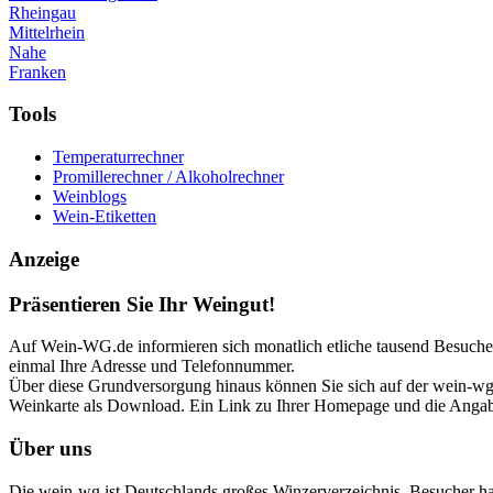
Rheingau
Mittelrhein
Nahe
Franken
Tools
Temperaturrechner
Promillerechner / Alkoholrechner
Weinblogs
Wein-Etiketten
Anzeige
Präsentieren Sie Ihr Weingut!
Auf Wein-WG.de informieren sich monatlich etliche tausend Besucher 
einmal Ihre Adresse und Telefonnummer.
Über diese Grundversorgung hinaus können Sie sich auf der wein-wg p
Weinkarte als Download. Ein Link zu Ihrer Homepage und die Angabe
Über uns
Die wein-wg ist Deutschlands großes Winzerverzeichnis. Besucher h