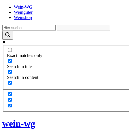
Wein-WG
Weingüter
Weinshop
Exact matches only
Search in title
Search in content
wein-wg