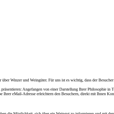
über Winzer und Weingüter. Für uns ist es wichtig, dass der Besucher
räsentieren: Angefangen von einer Darstellung Ihrer Philosophie in T
 Ihrer eMail-Adresse erleichtern den Besuchern, direkt mit Ihnen Ko
aben die Möglichkeit, sich über ein Weingut zu informieren und mit 