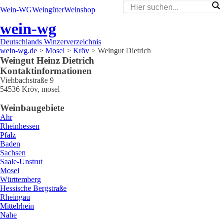
Wein-WG
Weingüter
Weinshop
wein-wg
Deutschlands Winzerverzeichnis
wein-wg.de
>
Mosel
>
Kröv
>
Weingut Dietrich
Weingut
Heinz
Dietrich
Kontaktinformationen
Viehbachstraße 9
54536
Kröv
,
mosel
Weinbaugebiete
Ahr
Rheinhessen
Pfalz
Baden
Sachsen
Saale-Unstrut
Mosel
Württemberg
Hessische Bergstraße
Rheingau
Mittelrhein
Nahe