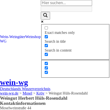
Exact matches only
Wein-
Weingüter
Weinshop
WG
Search in title
Search in content
wein-wg
Deutschlands Winzerverzeichnis
wein-wg.de
>
Mosel
>
Kröv
>
Weingut Hüls-Rosendahl
Weingut
Herbert
Hüls-Rosendahl
Kontaktinformationen
Moselweinstraße 44