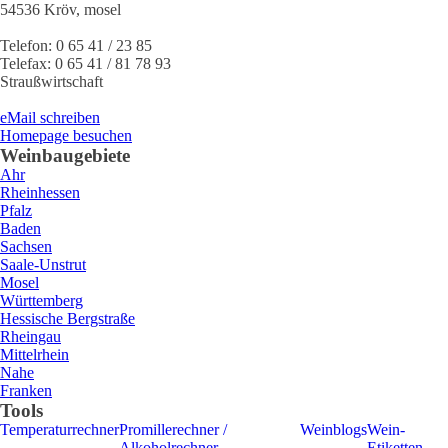
54536
Kröv
,
mosel
Telefon:
0 65 41 / 23 85
Telefax:
0 65 41 / 81 78 93
Straußwirtschaft
eMail schreiben
Homepage besuchen
Weinbaugebiete
Ahr
Rheinhessen
Pfalz
Baden
Sachsen
Saale-Unstrut
Mosel
Württemberg
Hessische Bergstraße
Rheingau
Mittelrhein
Nahe
Franken
Tools
Temperaturrechner
Promillerechner /
Weinblogs
Wein-
Alkoholrechner
Etiketten