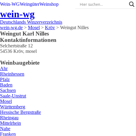
Wein-WG
Weingüter
Weinshop
wein-wg
Deutschlands Winzerverzeichnis
wein-wg.de
>
Mosel
>
Kröv
>
Weingut Nilles
Weingut
Karl
Nilles
Kontaktinformationen
Selchertstraße 12
54536
Kröv
,
mosel
Weinbaugebiete
Ahr
Rheinhessen
Pfalz
Baden
Sachsen
Saale-Unstrut
Mosel
Württemberg
Hessische Bergstraße
Rheingau
Mittelrhein
Nahe
Franken