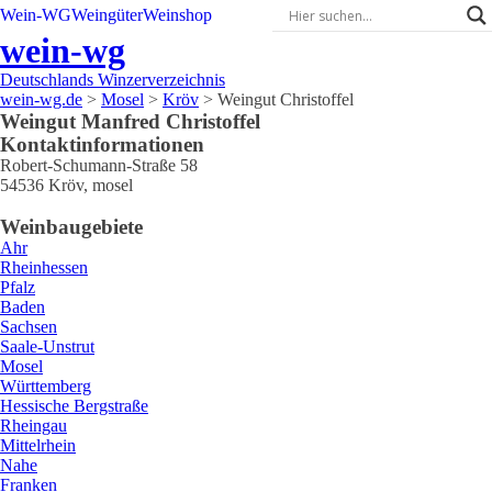
Wein-WG
Weingüter
Weinshop
wein-wg
Deutschlands Winzerverzeichnis
wein-wg.de
>
Mosel
>
Kröv
>
Weingut Christoffel
Weingut
Manfred
Christoffel
Kontaktinformationen
Robert-Schumann-Straße 58
54536
Kröv
,
mosel
Weinbaugebiete
Ahr
Rheinhessen
Pfalz
Baden
Sachsen
Saale-Unstrut
Mosel
Württemberg
Hessische Bergstraße
Rheingau
Mittelrhein
Nahe
Franken