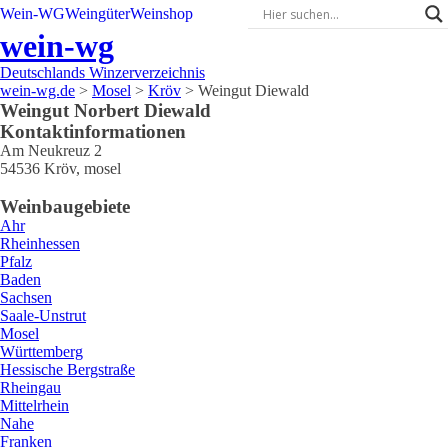
Wein-WG
Weingüter
Weinshop
wein-wg
Deutschlands Winzerverzeichnis
wein-wg.de
>
Mosel
>
Kröv
>
Weingut Diewald
Weingut
Norbert
Diewald
Kontaktinformationen
Am Neukreuz 2
54536
Kröv
,
mosel
Weinbaugebiete
Ahr
Rheinhessen
Pfalz
Baden
Sachsen
Saale-Unstrut
Mosel
Württemberg
Hessische Bergstraße
Rheingau
Mittelrhein
Nahe
Franken