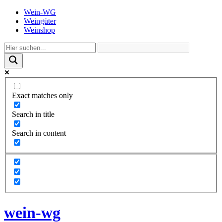
Wein-WG
Weingüter
Weinshop
Exact matches only
Search in title
Search in content
wein-wg