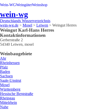
Wein-WG
Weingüter
Weinshop
wein-wg
Deutschlands Winzerverzeichnis
wein-wg.de
>
Mosel
>
Leiwen
>
Weingut Herres
Weingut
Karl-Hans
Herres
Kontaktinformationen
Gerberstraße 2
54340
Leiwen
,
mosel
Weinbaugebiete
Ahr
Rheinhessen
Pfalz
Baden
Sachsen
Saale-Unstrut
Mosel
Württemberg
Hessische Bergstraße
Rheingau
Mittelrhein
Nahe