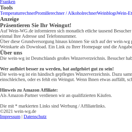
Franken
Tools
Temperaturrechner
Promillerechner / Alkoholrechner
Weinblogs
Wein-Et
Anzeige
Präsentieren Sie Ihr Weingut!
Auf Wein-WG.de informieren sich monatlich etliche tausend Besucher ü
einmal Ihre Adresse und Telefonnummer.
Über diese Grundversorgung hinaus können Sie sich auf der wein-wg pr
Weinkarte als Download. Ein Link zu Ihrer Homepage und die Angabe 
Über uns
Die wein-wg ist Deutschlands großes Winzerverzeichnis. Besucher ha
Wer aufhört besser zu werden, hat aufgehört gut zu sein!
Die wein-wg ist ein händisch gepflegtes Winzerverzeichnis. Dazu samm
einschleichen, oder es fehlt ein Weingut. Wenn Ihnen etwas auffällt, sc
Hinweis zu Amazon Affiliate:
Als Amazon-Partner verdienen wir an qualifizierten Käufen.
Die mit * markierten Links sind Werbung / Affiliatelinks.
©2021 wein-wg.de
Impressum
|
Datenschutz