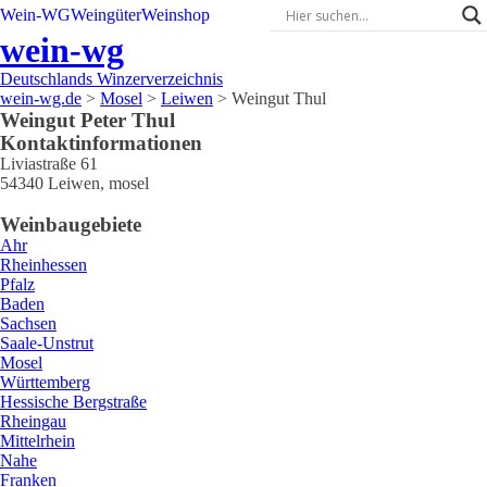
Wein-WG
Weingüter
Weinshop
wein-wg
Deutschlands Winzerverzeichnis
wein-wg.de
>
Mosel
>
Leiwen
>
Weingut Thul
Weingut
Peter
Thul
Kontaktinformationen
Liviastraße 61
54340
Leiwen
,
mosel
Weinbaugebiete
Ahr
Rheinhessen
Pfalz
Baden
Sachsen
Saale-Unstrut
Mosel
Württemberg
Hessische Bergstraße
Rheingau
Mittelrhein
Nahe
Franken