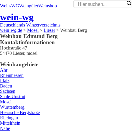
Wein-WG
Weingüter
Weinshop
wein-wg
Deutschlands Winzerverzeichnis
wein-wg.de
>
Mosel
>
Lieser
>
Weinbau Berg
Weinbau
Edmund
Berg
Kontaktinformationen
Hochstraße 47
54470
Lieser
,
mosel
Weinbaugebiete
Ahr
Rheinhessen
Pfalz
Baden
Sachsen
Saale-Unstrut
Mosel
Württemberg
Hessische Bergstraße
Rheingau
Mittelrhein
Nahe