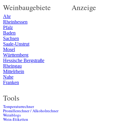
Weinbaugebiete
Anzeige
Ahr
Rheinhessen
Pfalz
Baden
Sachsen
Saale-Unstrut
Mosel
Württemberg
Hessische Bergstraße
Rheingau
Mittelrhein
Nahe
Franken
Tools
Temperaturrechner
Promillerechner / Alkoholrechner
Weinblogs
Wein-Etiketten