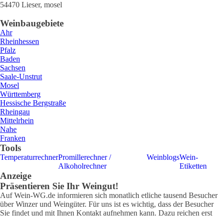
54470
Lieser
,
mosel
Weinbaugebiete
Ahr
Rheinhessen
Pfalz
Baden
Sachsen
Saale-Unstrut
Mosel
Württemberg
Hessische Bergstraße
Rheingau
Mittelrhein
Nahe
Franken
Tools
Temperaturrechner
Promillerechner /
Weinblogs
Wein-
Alkoholrechner
Etiketten
Anzeige
Präsentieren Sie Ihr Weingut!
Auf Wein-WG.de informieren sich monatlich etliche tausend Besucher
über Winzer und Weingüter. Für uns ist es wichtig, dass der Besucher
Sie findet und mit Ihnen Kontakt aufnehmen kann. Dazu reichen erst