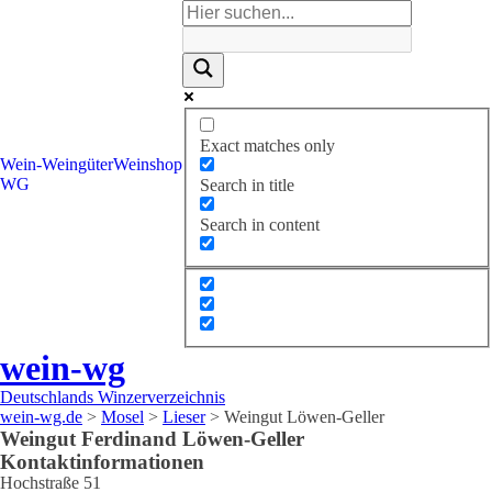
Exact matches only
Wein-
Weingüter
Weinshop
WG
Search in title
Search in content
wein-wg
Deutschlands Winzerverzeichnis
wein-wg.de
>
Mosel
>
Lieser
>
Weingut Löwen-Geller
Weingut
Ferdinand
Löwen-Geller
Kontaktinformationen
Hochstraße 51