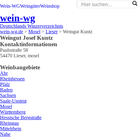
Wein-WG
Weingüter
Weinshop
wein-wg
Deutschlands Winzerverzeichnis
wein-wg.de
>
Mosel
>
Lieser
>
Weingut Kuntz
Weingut
Josef
Kuntz
Kontaktinformationen
Paulsstraße 58
54470
Lieser
,
mosel
Weinbaugebiete
Ahr
Rheinhessen
Pfalz
Baden
Sachsen
Saale-Unstrut
Mosel
Württemberg
Hessische Bergstraße
Rheingau
Mittelrhein
Nahe