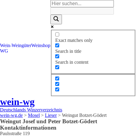
Exact matches only
Wein-
Weingüter
Weinshop
WG
Search in title
Search in content
wein-wg
Deutschlands Winzerverzeichnis
wein-wg.de
>
Mosel
>
Lieser
>
Weingut Botzet-Gödert
Weingut
Josef und Peter
Botzet-Gödert
Kontaktinformationen
Paulsstraße 119