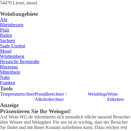
54470
Lieser
,
mosel
Weinbaugebiete
Ahr
Rheinhessen
Pfalz
Baden
Sachsen
Saale-Unstrut
Mosel
Württemberg
Hessische Bergstraße
Rheingau
Mittelrhein
Nahe
Franken
Tools
Temperaturrechner
Promillerechner /
Weinblogs
Wein-
Alkoholrechner
Etiketten
Anzeige
Präsentieren Sie Ihr Weingut!
Auf Wein-WG.de informieren sich monatlich etliche tausend Besucher
über Winzer und Weingüter. Für uns ist es wichtig, dass der Besucher
Sie findet und mit Ihnen Kontakt aufnehmen kann. Dazu reichen erst