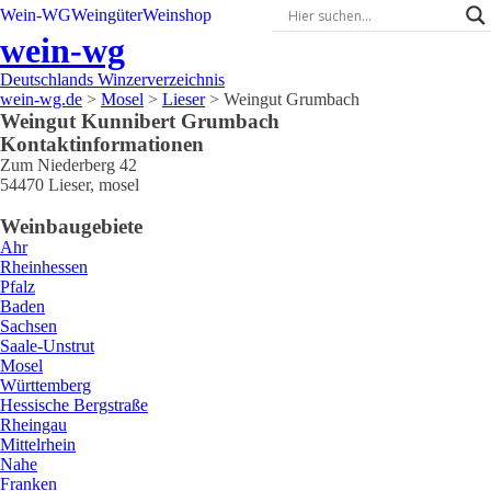
Wein-WG
Weingüter
Weinshop
wein-wg
Deutschlands Winzerverzeichnis
wein-wg.de
>
Mosel
>
Lieser
>
Weingut Grumbach
Weingut
Kunnibert
Grumbach
Kontaktinformationen
Zum Niederberg 42
54470
Lieser
,
mosel
Weinbaugebiete
Ahr
Rheinhessen
Pfalz
Baden
Sachsen
Saale-Unstrut
Mosel
Württemberg
Hessische Bergstraße
Rheingau
Mittelrhein
Nahe
Franken