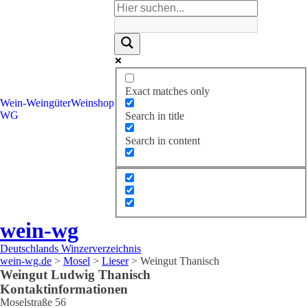
Exact matches only
Wein-
Weingüter
Weinshop
WG
Search in title
Search in content
wein-wg
Deutschlands Winzerverzeichnis
wein-wg.de
>
Mosel
>
Lieser
>
Weingut Thanisch
Weingut
Ludwig
Thanisch
Kontaktinformationen
Moselstraße 56