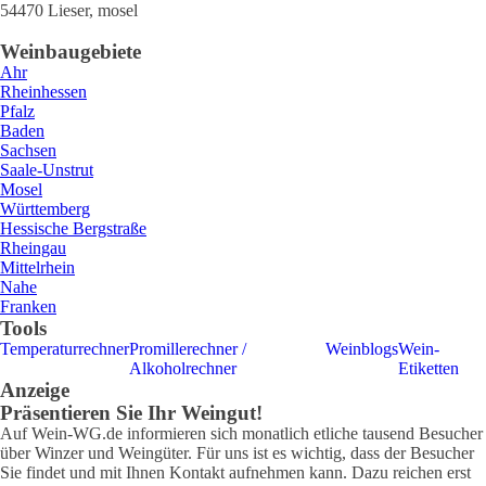
54470
Lieser
,
mosel
Weinbaugebiete
Ahr
Rheinhessen
Pfalz
Baden
Sachsen
Saale-Unstrut
Mosel
Württemberg
Hessische Bergstraße
Rheingau
Mittelrhein
Nahe
Franken
Tools
Temperaturrechner
Promillerechner /
Weinblogs
Wein-
Alkoholrechner
Etiketten
Anzeige
Präsentieren Sie Ihr Weingut!
Auf Wein-WG.de informieren sich monatlich etliche tausend Besucher
über Winzer und Weingüter. Für uns ist es wichtig, dass der Besucher
Sie findet und mit Ihnen Kontakt aufnehmen kann. Dazu reichen erst