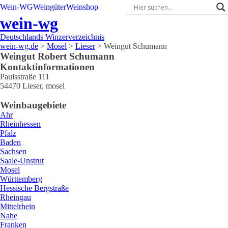
Wein-WG
Weingüter
Weinshop
wein-wg
Deutschlands Winzerverzeichnis
wein-wg.de
>
Mosel
>
Lieser
>
Weingut Schumann
Weingut
Robert
Schumann
Kontaktinformationen
Paulsstraße 111
54470
Lieser
,
mosel
Weinbaugebiete
Ahr
Rheinhessen
Pfalz
Baden
Sachsen
Saale-Unstrut
Mosel
Württemberg
Hessische Bergstraße
Rheingau
Mittelrhein
Nahe
Franken