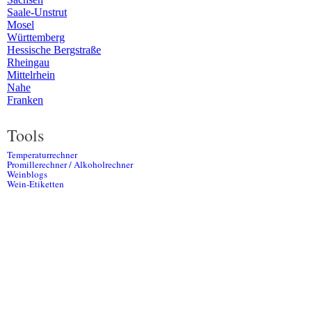
Saale-Unstrut
Mosel
Württemberg
Hessische Bergstraße
Rheingau
Mittelrhein
Nahe
Franken
Tools
Temperaturrechner
Promillerechner / Alkoholrechner
Weinblogs
Wein-Etiketten