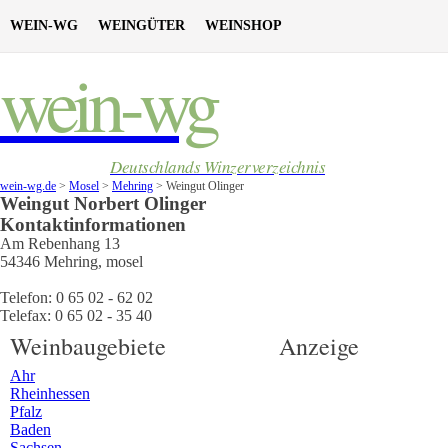
WEIN-WG
WEINGÜTER
WEINSHOP
wein-wg
Deutschlands Winzerverzeichnis
wein-wg.de
>
Mosel
>
Mehring
>
Weingut Olinger
Weingut
Norbert
Olinger
Kontaktinformationen
Am Rebenhang 13
54346
Mehring
,
mosel
Telefon:
0 65 02 - 62 02
Telefax:
0 65 02 - 35 40
Weinbaugebiete
Anzeige
Ahr
Rheinhessen
Pfalz
Baden
Sachsen