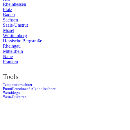
Rheinhessen
Pfalz
Baden
Sachsen
Saale-Unstrut
Mosel
Württemberg
Hessische Bergstraße
Rheingau
Mittelrhein
Nahe
Franken
Tools
Temperaturrechner
Promillerechner / Alkoholrechner
Weinblogs
Wein-Etiketten