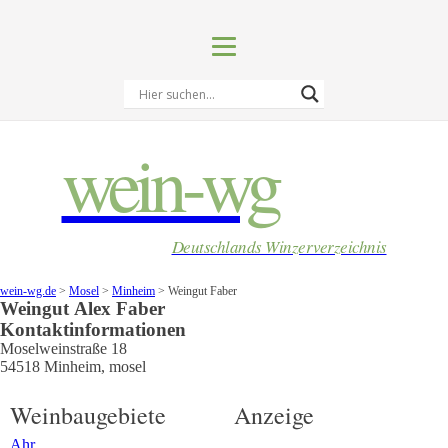
wein-wg
Deutschlands Winzerverzeichnis
wein-wg.de
>
Mosel
>
Minheim
>
Weingut Faber
Weingut
Alex
Faber
Kontaktinformationen
Moselweinstraße 18
54518
Minheim
,
mosel
Weinbaugebiete
Anzeige
Ahr